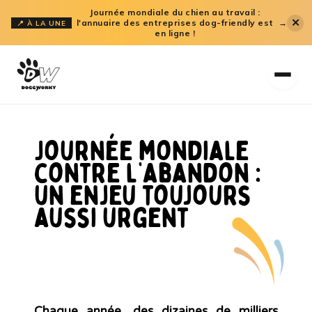
Aller
Journée mondiale du chien au travail :
✕
l'annuaire des entreprises dog-friendly est
→
📍 À LA UNE
au
en ligne !
contenu
Journée mondiale
contre l’abandon :
un enjeu toujours
aussi urgent
Chaque année, des dizaines de milliers