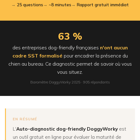
25 questions
~8 minutes
Rapport gratuit immédiat
63 %
des entreprises dog-friendly françaises
n'ont aucun
cadre SST formalisé
pour encadrer la présence du
chien au bureau. Ce diagnostic permet de savoir où vous
vous situez.
Baromètre DoggyWorky 2025 · 905 répondants
EN RÉSUMÉ
L'
Auto-diagnostic dog-friendly DoggyWorky
est
un outil gratuit en ligne pour évaluer la maturité de