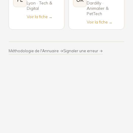
FL
OK
Lyon · Tech &
Dardilly ·
Digital
Animalier &
PetTech
Voir la fiche →
Voir la fiche →
Méthodologie de l'Annuaire →
Signaler une erreur →