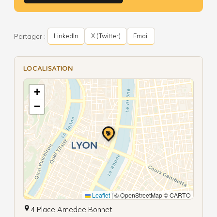
Partager :
LinkedIn
X (Twitter)
Email
LOCALISATION
+
−
🐕
Leaflet
|
© OpenStreetMap © CARTO
4 Place Amedee Bonnet