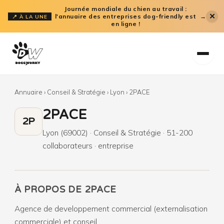
Aller
Journée mondiale du chien au travail :
✕
l'annuaire des entreprises dog-friendly est
→
📍 À LA UNE
au
en ligne !
contenu
Annuaire
›
Conseil & Stratégie
›
Lyon
›
2PACE
2PACE
2P
Lyon (69002) · Conseil & Stratégie · 51-200
collaborateurs · entreprise
À PROPOS DE 2PACE
Agence de developpement commercial (externalisation
commerciale) et conseil.