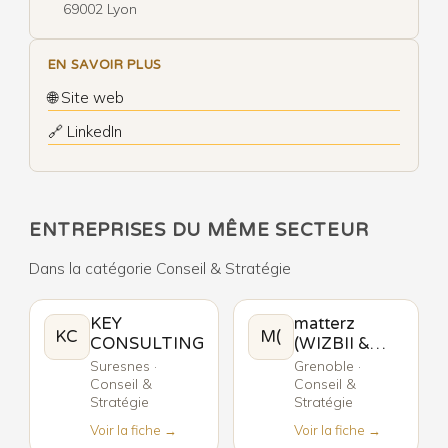
69002 Lyon
EN SAVOIR PLUS
🌐 Site web
🔗 LinkedIn
ENTREPRISES DU MÊME SECTEUR
Dans la catégorie Conseil & Stratégie
KEY
matterz
KC
M(
CONSULTING
(WIZBII &
obendy)
Suresnes ·
Grenoble ·
Conseil &
Conseil &
Stratégie
Stratégie
Voir la fiche →
Voir la fiche →