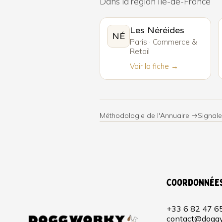
Dans la région Île-de-France
Les Néréides
NÉ
Paris · Commerce &
Retail
Voir la fiche →
Méthodologie de l'Annuaire →
Signale
Coordonnée
+33 6 82 47 6
contact@doggy