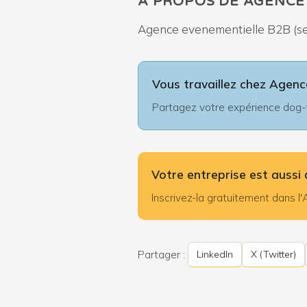
À PROPOS DE AGENCE
Agence evenementielle B2B (semi
Vous travaillez chez Agenc
Partagez votre expérience dog-fr
Votre entreprise est aussi 
Inscrivez-la gratuitement dans 
Partager :
LinkedIn
X (Twitter)