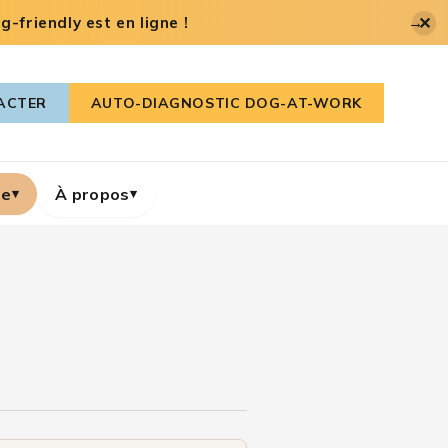
✕
-friendly est en ligne !
→
ACTER
AUTO-DIAGNOSTIC DOG-AT-WORK
re
À propos
▾
▾