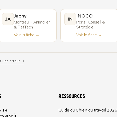
Japhy
INOCO
JA
IN
Montreuil · Animalier
Paris · Conseil &
& PetTech
Stratégie
Voir la fiche →
Voir la fiche →
r une erreur →
s
Ressources
5 14
Guide du Chien au travail 202
worky.fr