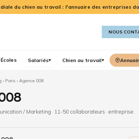
iale du chien au travail : l'annuaire des entreprises dog
NOUS CONT
Écoles
Salariés
Chien au travail
Annuai
▾
▾
g
›
Paris
›
Agence 008
008
nication / Marketing · 11-50 collaborateurs · entreprise