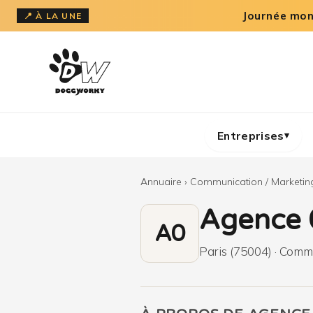
Aller
Journée mond
📍 À LA UNE
au
contenu
Entreprises
▾
Annuaire
›
Communication / Marketin
Agence 
A0
Paris (75004) · Commu