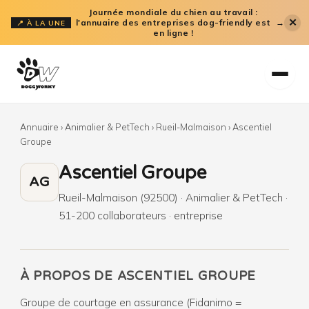
Aller
Journée mondiale du chien au travail :
✕
l'annuaire des entreprises dog-friendly est
→
📍 À LA UNE
au
en ligne !
contenu
Annuaire
›
Animalier & PetTech
›
Rueil-Malmaison
›
Ascentiel
Groupe
Ascentiel Groupe
AG
Rueil-Malmaison (92500) · Animalier & PetTech ·
51-200 collaborateurs · entreprise
À PROPOS DE ASCENTIEL GROUPE
Groupe de courtage en assurance (Fidanimo =