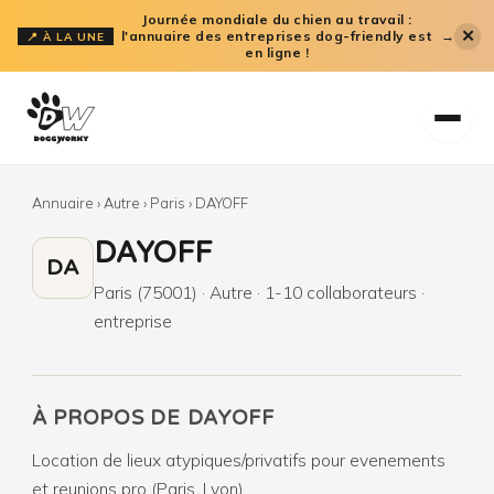
Aller
Journée mondiale du chien au travail :
✕
l'annuaire des entreprises dog-friendly est
→
📍 À LA UNE
au
en ligne !
contenu
Annuaire
›
Autre
›
Paris
›
DAYOFF
DAYOFF
DA
Paris (75001) · Autre · 1-10 collaborateurs ·
entreprise
À PROPOS DE DAYOFF
Location de lieux atypiques/privatifs pour evenements
et reunions pro (Paris, Lyon).