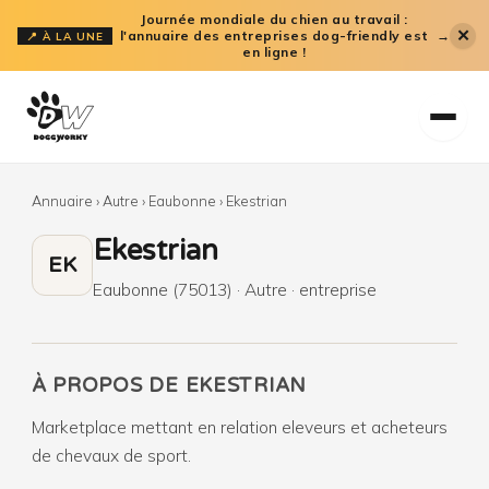
Aller
Journée mondiale du chien au travail :
✕
l'annuaire des entreprises dog-friendly est
→
📍 À LA UNE
au
en ligne !
contenu
Annuaire
›
Autre
›
Eaubonne
›
Ekestrian
Ekestrian
EK
Eaubonne (75013) · Autre · entreprise
À PROPOS DE EKESTRIAN
Marketplace mettant en relation eleveurs et acheteurs
de chevaux de sport.