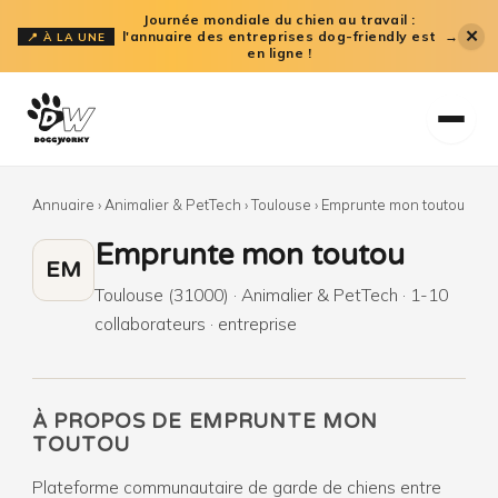
Aller
Journée mondiale du chien au travail :
✕
l'annuaire des entreprises dog-friendly est
→
📍 À LA UNE
au
en ligne !
contenu
Annuaire
›
Animalier & PetTech
›
Toulouse
›
Emprunte mon toutou
Emprunte mon toutou
EM
Toulouse (31000) · Animalier & PetTech · 1-10
collaborateurs · entreprise
À PROPOS DE EMPRUNTE MON
TOUTOU
Plateforme communautaire de garde de chiens entre