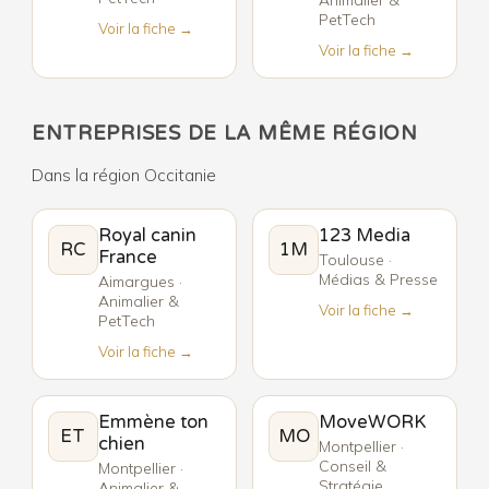
PetTech
Voir la fiche →
Voir la fiche →
ENTREPRISES DE LA MÊME RÉGION
Dans la région Occitanie
Royal canin
123 Media
RC
1M
France
Toulouse ·
Médias & Presse
Aimargues ·
Animalier &
Voir la fiche →
PetTech
Voir la fiche →
Emmène ton
MoveWORK
ET
MO
chien
Montpellier ·
Conseil &
Montpellier ·
Stratégie
Animalier &