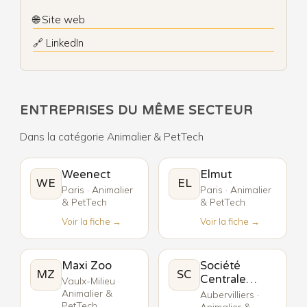
🌐 Site web
🔗 LinkedIn
ENTREPRISES DU MÊME SECTEUR
Dans la catégorie Animalier & PetTech
Weenect
Elmut
WE
EL
Paris · Animalier
Paris · Animalier
& PetTech
& PetTech
Voir la fiche →
Voir la fiche →
Maxi Zoo
Société
MZ
SC
Centrale
Vaulx-Milieu ·
Canine
Animalier &
Aubervilliers ·
PetTech
Animalier &