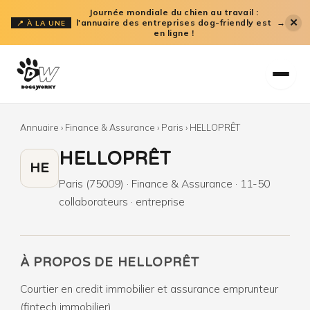
Aller
Journée mondiale du chien au travail :
✕
l'annuaire des entreprises dog-friendly est
→
📍 À LA UNE
au
en ligne !
contenu
Annuaire
›
Finance & Assurance
›
Paris
›
HELLOPRÊT
HELLOPRÊT
HE
Paris (75009) · Finance & Assurance · 11-50
collaborateurs · entreprise
À PROPOS DE HELLOPRÊT
Courtier en credit immobilier et assurance emprunteur
(fintech immobilier).