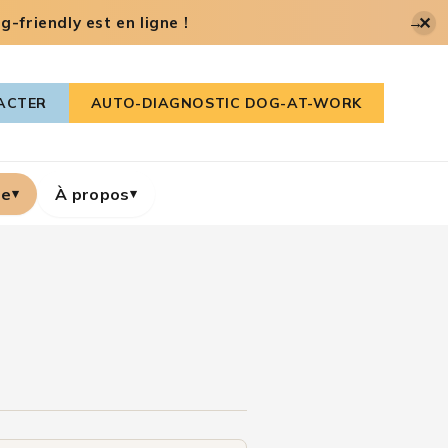
✕
-friendly est en ligne !
→
ACTER
AUTO-DIAGNOSTIC DOG-AT-WORK
re
À propos
▾
▾