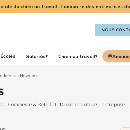
iale du chien au travail : l'annuaire des entreprises dog
NOUS CONT
Écoles
Salariés
Chien au travail
Annuai
▾
▾
n-le-Vieil
›
Howdens
s
0) · Commerce & Retail · 1-10 collaborateurs · entreprise