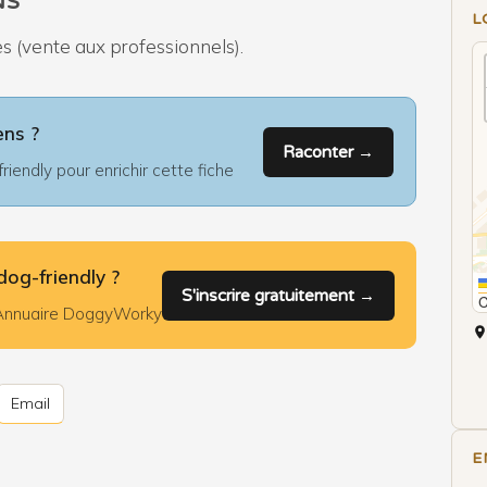
NS
L
es (vente aux professionnels).
ens ?
Raconter →
iendly pour enrichir cette fiche
dog-friendly ?
S'inscrire gratuitement →
l'Annuaire DoggyWorky
Email
E