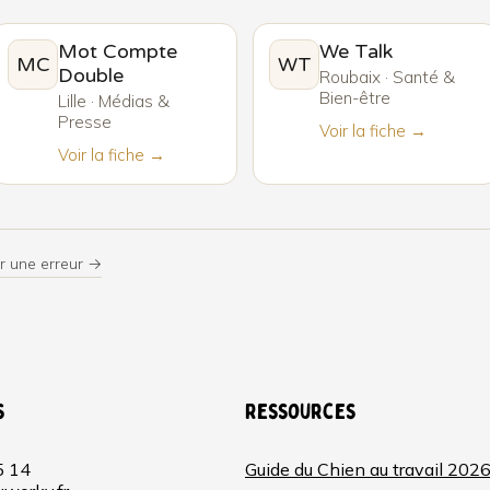
Mot Compte
We Talk
MC
WT
Double
Roubaix · Santé &
Bien-être
Lille · Médias &
Presse
Voir la fiche →
Voir la fiche →
r une erreur →
s
Ressources
5 14
Guide du Chien au travail 202