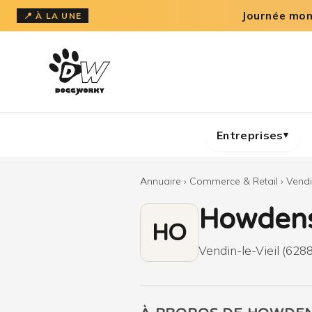
Aller
Journée mond
📍 À LA UNE
au
contenu
Entreprises
▾
Annuaire
›
Commerce & Retail
›
Vendi
Howden
HO
Vendin-le-Vieil (6288