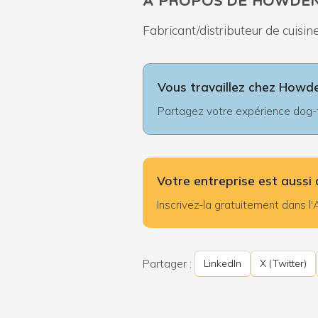
À PROPOS DE HOWDE
Fabricant/distributeur de cuisin
Vous travaillez chez Howd
Partagez votre expérience dog-fr
Votre entreprise est aussi 
Inscrivez-la gratuitement dans 
Partager :
LinkedIn
X (Twitter)