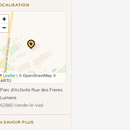
OCALISATION
+
−
🐕
Leaflet
|
© OpenStreetMap ©
CARTO
Parc d'Activite Rue des Freres
Lumiere
62880 Vendin-le-Vieil
N SAVOIR PLUS