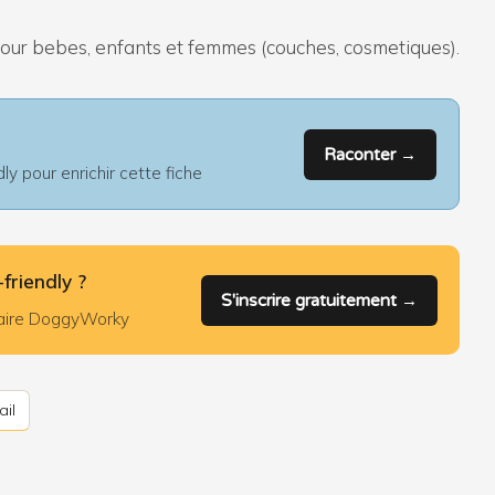
 pour bebes, enfants et femmes (couches, cosmetiques).
Raconter →
y pour enrichir cette fiche
friendly ?
S'inscrire gratuitement →
nuaire DoggyWorky
il