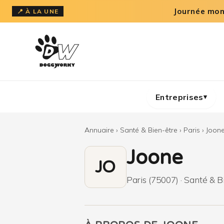
Aller
Journée mond
📍 À LA UNE
au
contenu
Entreprises
▾
Annuaire
›
Santé & Bien-être
›
Paris
›
Joon
Joone
JO
Paris (75007) · Santé & B