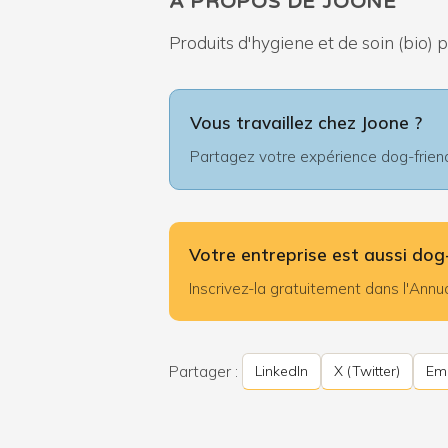
À PROPOS DE JOONE
Produits d'hygiene et de soin (bio)
Vous travaillez chez Joone ?
Partagez votre expérience dog-friendl
Votre entreprise est aussi dog-
Inscrivez-la gratuitement dans l'An
Partager :
LinkedIn
X (Twitter)
Ema