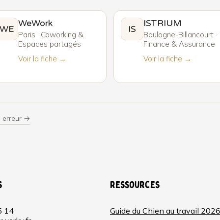
WeWork
ISTRIUM
WE
IS
Paris · Coworking &
Boulogne-Billancourt ·
Espaces partagés
Finance & Assurance
Voir la fiche →
Voir la fiche →
 erreur →
s
Ressources
5 14
Guide du Chien au travail 202