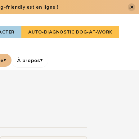
✕
-friendly est en ligne !
→
ACTER
AUTO-DIAGNOSTIC DOG-AT-WORK
re
À propos
▾
▾