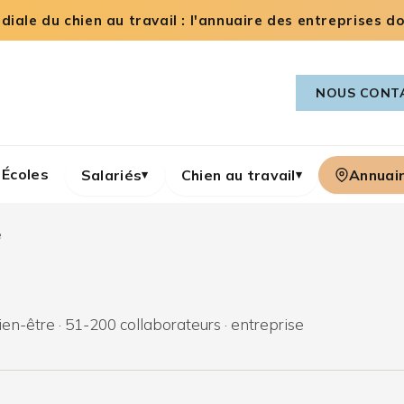
iale du chien au travail : l'annuaire des entreprises dog
NOUS CONT
Écoles
Salariés
Chien au travail
Annuai
▾
▾
e
ien-être · 51-200 collaborateurs · entreprise