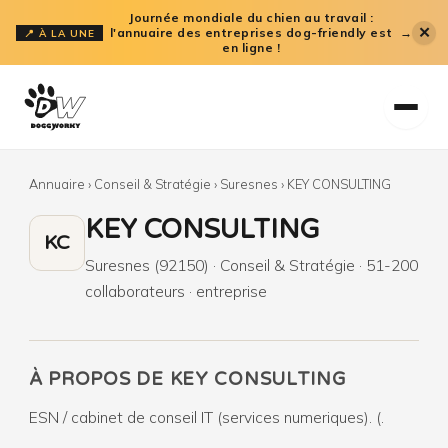
Aller
Journée mondiale du chien au travail :
✕
l'annuaire des entreprises dog-friendly est
→
📍 À LA UNE
au
en ligne !
contenu
Annuaire
›
Conseil & Stratégie
›
Suresnes
›
KEY CONSULTING
KEY CONSULTING
KC
Suresnes (92150) · Conseil & Stratégie · 51-200
collaborateurs · entreprise
À PROPOS DE KEY CONSULTING
ESN / cabinet de conseil IT (services numeriques). (.