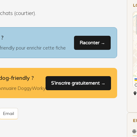
L
hats (courtier).
 ?
Raconter →
iendly pour enrichir cette fiche
dog-friendly ?
S'inscrire gratuitement →
l'Annuaire DoggyWorky
Email
E
