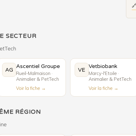

E SECTEUR
PetTech
Ascentiel Groupe
Vetbiobank
AG
VE
Rueil-Malmaison ·
Marcy-l'Etoile ·
Animalier & PetTech
Animalier & PetTech
Voir la fiche →
Voir la fiche →
MÊME RÉGION
ine