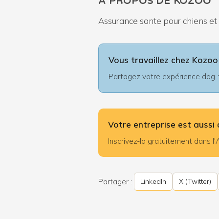
À PROPOS DE KOZOO
Assurance sante pour chiens et c
Vous travaillez chez Kozoo
Partagez votre expérience dog-fr
Votre entreprise est aussi 
Inscrivez-la gratuitement dans 
Partager :
LinkedIn
X (Twitter)