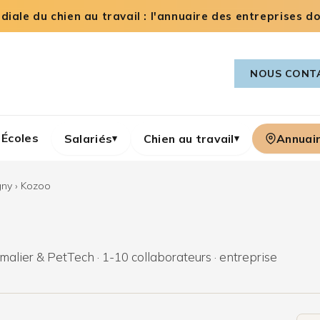
iale du chien au travail : l'annuaire des entreprises dog
NOUS CONT
Écoles
Salariés
Chien au travail
Annuai
▾
▾
gny
›
Kozoo
malier & PetTech · 1-10 collaborateurs · entreprise