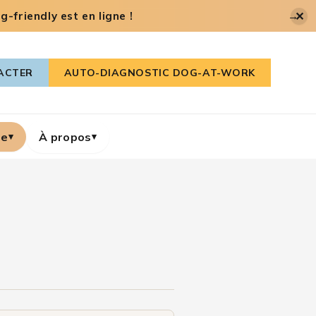
✕
-friendly est en ligne !
→
ACTER
AUTO-DIAGNOSTIC DOG-AT-WORK
re
À propos
▾
▾