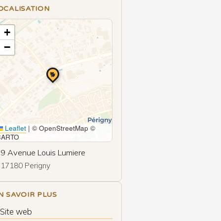
OCALISATION
+
−
🐕
Leaflet
|
© OpenStreetMap ©
CARTO
9 Avenue Louis Lumiere
17180 Perigny
N SAVOIR PLUS
 Site web