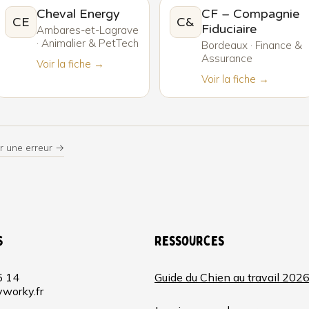
Cheval Energy
CF – Compagnie
CE
C&
Fiduciaire
Ambares-et-Lagrave
· Animalier & PetTech
Bordeaux · Finance &
Assurance
Voir la fiche →
Voir la fiche →
r une erreur →
s
Ressources
5 14
Guide du Chien au travail 202
worky.fr