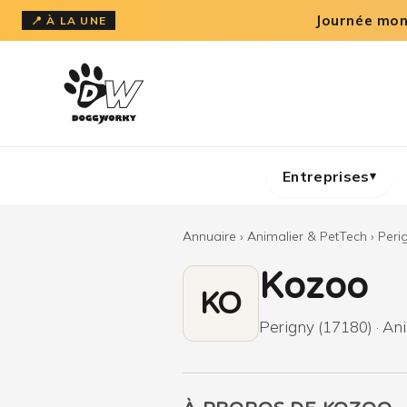
Aller
Journée mond
📍 À LA UNE
au
contenu
Entreprises
▾
Annuaire
›
Animalier & PetTech
›
Peri
Kozoo
KO
Perigny (17180) · Ani