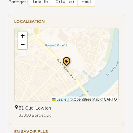
Partager :
LinkedIn
X (Twitter)
Email
LOCALISATION
+
−
🐕
Leaflet
|
© OpenStreetMap © CARTO
51 Quai Lawton
33300 Bordeaux
EN SAVOIR PLUS