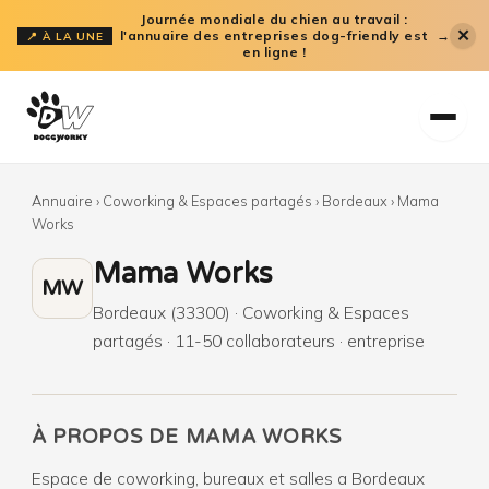
Aller
Journée mondiale du chien au travail :
✕
l'annuaire des entreprises dog-friendly est
→
📍 À LA UNE
au
en ligne !
contenu
Annuaire
›
Coworking & Espaces partagés
›
Bordeaux
›
Mama
Works
Mama Works
MW
Bordeaux (33300) · Coworking & Espaces
partagés · 11-50 collaborateurs · entreprise
À PROPOS DE MAMA WORKS
Espace de coworking, bureaux et salles a Bordeaux