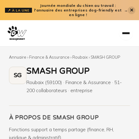
Aller
Journée mondiale du chien au travail :
✕
l'annuaire des entreprises dog-friendly est
→
📍 À LA UNE
au
en ligne !
contenu
Annuaire
›
Finance & Assurance
›
Roubaix
›
SMASH GROUP
SMASH GROUP
SG
Roubaix (59100) · Finance & Assurance · 51-
200 collaborateurs · entreprise
À PROPOS DE SMASH GROUP
Fonctions support a temps partage (finance, RH,
juridique & administratif).