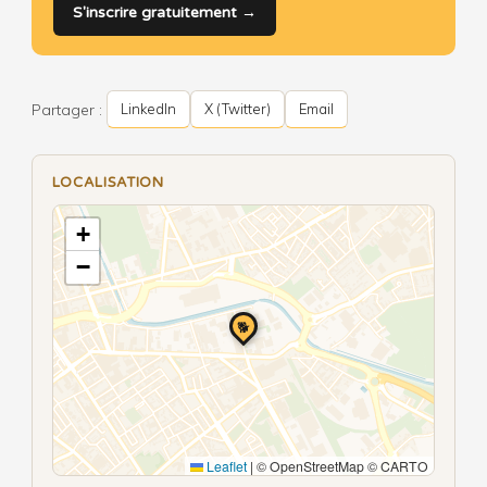
S'inscrire gratuitement →
Partager :
LinkedIn
X (Twitter)
Email
LOCALISATION
+
−
🐕
Leaflet
|
© OpenStreetMap © CARTO