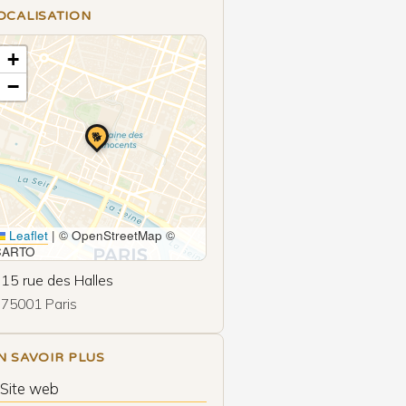
OCALISATION
+
−
🐕
Leaflet
|
© OpenStreetMap ©
CARTO
15 rue des Halles
75001 Paris
N SAVOIR PLUS
 Site web