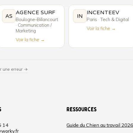
AGENCE SURF
INCENTEEV
AS
IN
Boulogne-Billancourt
Paris · Tech & Digital
· Communication /
Voir la fiche →
Marketing
Voir la fiche →
r une erreur →
s
Ressources
5 14
Guide du Chien au travail 202
worky.fr