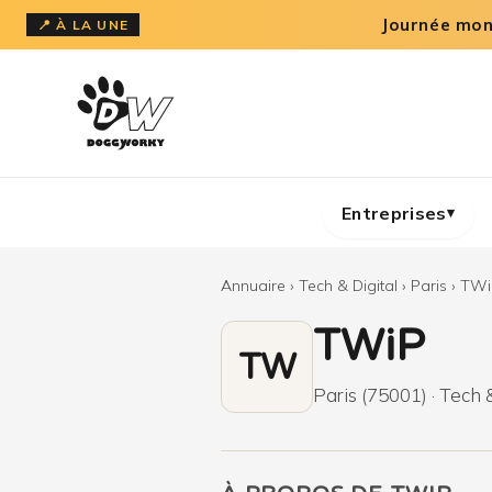
Aller
Journée mond
📍 À LA UNE
au
contenu
Entreprises
▾
Annuaire
›
Tech & Digital
›
Paris
›
TWi
TWiP
TW
Paris (75001) · Tech &