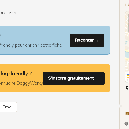
L
preciser.
?
Raconter →
iendly pour enrichir cette fiche
dog-friendly ?
S'inscrire gratuitement →
l'Annuaire DoggyWorky
Email
E
