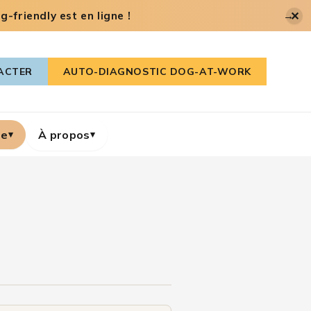
✕
-friendly est en ligne !
→
ACTER
AUTO-DIAGNOSTIC DOG-AT-WORK
re
À propos
▾
▾