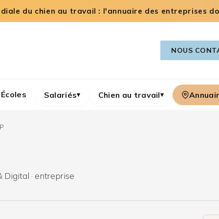
iale du chien au travail : l'annuaire des entreprises dog
NOUS CONT
Écoles
Salariés
Chien au travail
Annuai
▾
▾
P
 Digital · entreprise