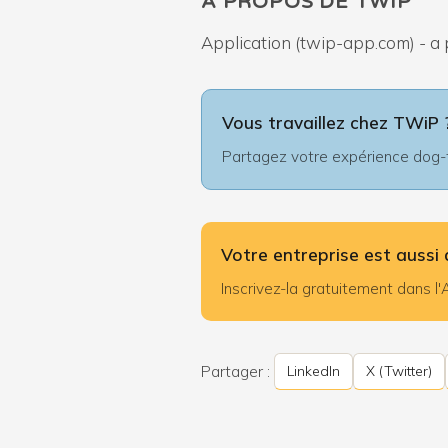
À PROPOS DE TWIP
Application (twip-app.com) - a 
Vous travaillez chez TWiP 
Partagez votre expérience dog-fr
Votre entreprise est aussi 
Inscrivez-la gratuitement dans 
Partager :
LinkedIn
X (Twitter)