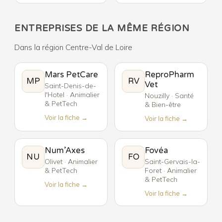
ENTREPRISES DE LA MÊME RÉGION
Dans la région Centre-Val de Loire
Mars PetCare
ReproPharm
MP
RV
Vet
Saint-Denis-de-
l'Hotel · Animalier
Nouzilly · Santé
& PetTech
& Bien-être
Voir la fiche →
Voir la fiche →
Num’Axes
Fovéa
NU
FO
Olivet · Animalier
Saint-Gervais-la-
& PetTech
Foret · Animalier
& PetTech
Voir la fiche →
Voir la fiche →