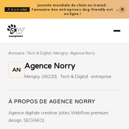
Aller
Journée mondiale du chien au travail :
✕
l'annuaire des entreprises dog-friendly est
→
📍 À LA UNE
au
en ligne !
contenu
Annuaire
›
Tech & Digital
›
Merigny
›
Agence Norry
Agence Norry
AN
Merigny (36220) · Tech & Digital · entreprise
À PROPOS DE AGENCE NORRY
Agence digitale creative (sites Webflow premium,
design, SEO/AEO).