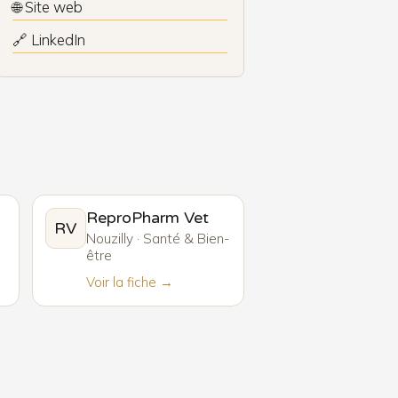
🌐 Site web
🔗 LinkedIn
ReproPharm Vet
RV
Nouzilly · Santé & Bien-
être
Voir la fiche →