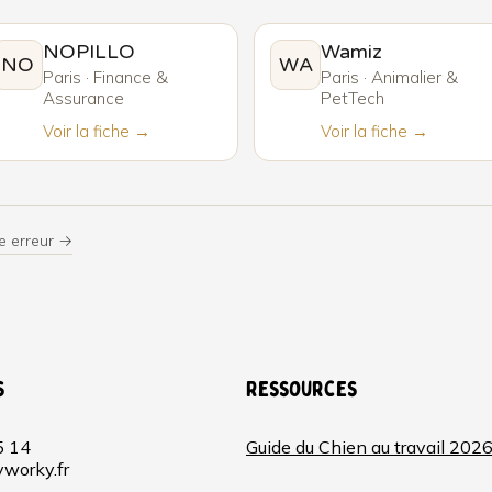
NOPILLO
Wamiz
NO
WA
Paris · Finance &
Paris · Animalier &
Assurance
PetTech
Voir la fiche →
Voir la fiche →
e erreur →
s
Ressources
5 14
Guide du Chien au travail 202
worky.fr