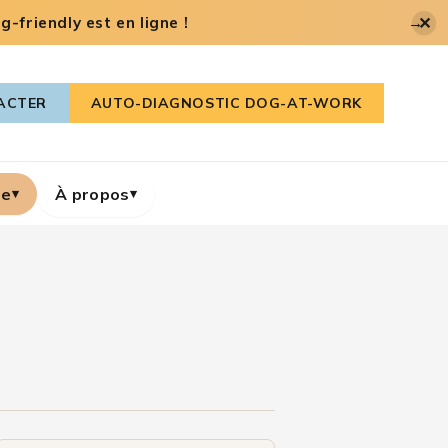
✕
-friendly est en ligne !
→
ACTER
AUTO-DIAGNOSTIC DOG-AT-WORK
re
À propos
▾
▾