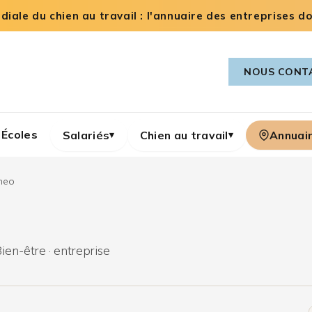
iale du chien au travail : l'annuaire des entreprises dog
NOUS CONT
Écoles
Salariés
Chien au travail
Annuai
▾
▾
neo
ien-être · entreprise