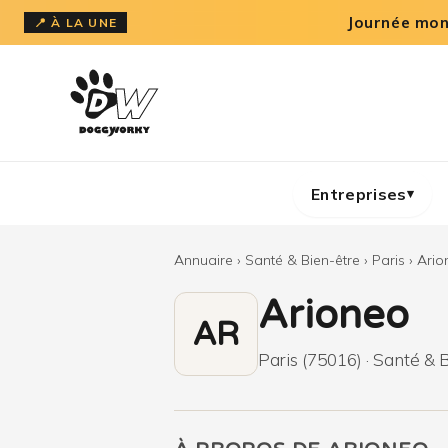
Aller
Journée mond
📍 À LA UNE
au
contenu
Entreprises
▾
Annuaire
›
Santé & Bien-être
›
Paris
›
Ario
Arioneo
AR
Paris (75016) · Santé & B