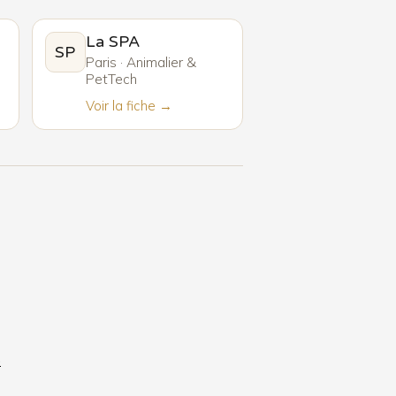
La SPA
SP
Paris · Animalier &
PetTech
Voir la fiche →
6