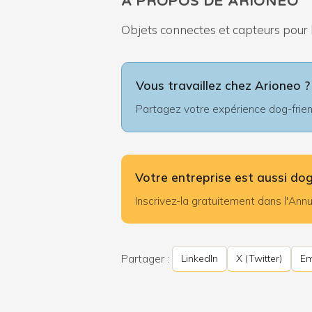
À PROPOS DE ARIONEO
Objets connectes et capteurs pour l
Vous travaillez chez Arioneo ?
Partagez votre expérience dog-friend
Votre entreprise est aussi dog
Inscrivez-la gratuitement dans l'An
Partager :
LinkedIn
X (Twitter)
Em