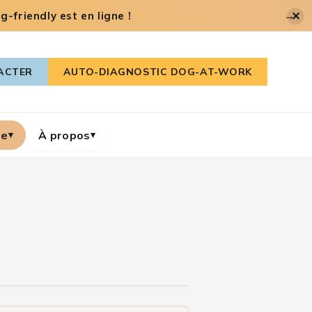
✕
-friendly est en ligne !
→
ACTER
AUTO-DIAGNOSTIC DOG-AT-WORK
re
À propos
▾
▾