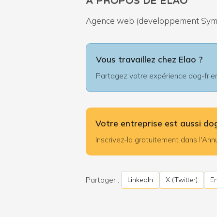
À PROPOS DE ELAO
Agence web (developpement Symfony
Vous travaillez chez Elao ?
Partagez votre expérience dog-friend
Votre entreprise est aussi dog
Inscrivez-la gratuitement dans l'A
Partager :
LinkedIn
X (Twitter)
Em