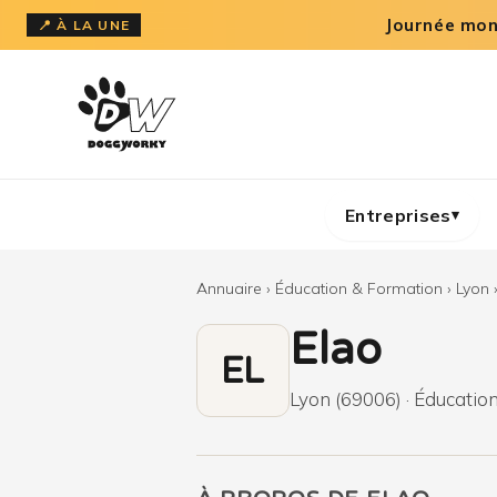
Aller
Journée mond
📍 À LA UNE
au
contenu
Entreprises
▾
Annuaire
›
Éducation & Formation
›
Lyon
Elao
EL
Lyon (69006) · Éducation