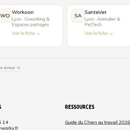
Workoon
SanteVet
WO
SA
Lyon · Coworking &
Lyon · Animalier &
Espaces partagés
PetTech
Voir la fiche →
Voir la fiche →
ne erreur →
s
Ressources
5 14
Guide du Chien au travail 202
worky.fr