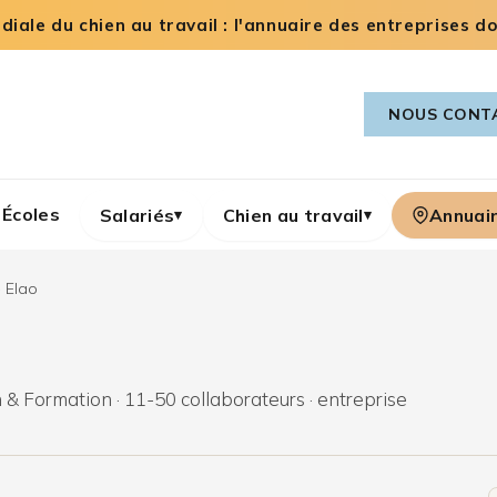
iale du chien au travail : l'annuaire des entreprises dog
NOUS CONT
Écoles
Salariés
Chien au travail
Annuai
▾
▾
›
Elao
 & Formation · 11-50 collaborateurs · entreprise