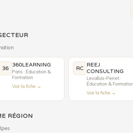
SECTEUR
mation
360LEARNING
REEJ
36
RC
CONSULTING
Paris · Éducation &
Formation
Levallois-Perret ·
Éducation & Formatio
Voir la fiche →
Voir la fiche →
ME RÉGION
lpes