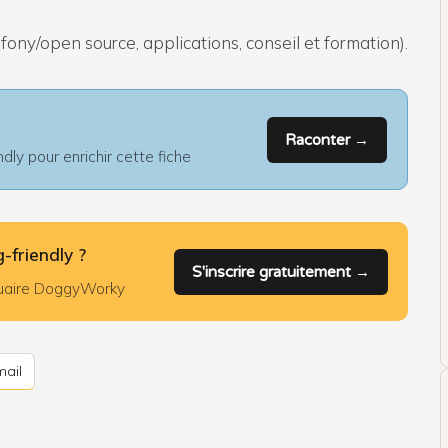
/open source, applications, conseil et formation).
Raconter →
ly pour enrichir cette fiche
-friendly ?
S'inscrire gratuitement →
nnuaire DoggyWorky
ail