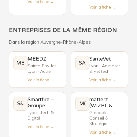
Voir la fiche →
Voir la fiche →
ENTREPRISES DE LA MÊME RÉGION
Dans la région Auvergne-Rhône-Alpes
MEEDZ
SanteVet
ME
SA
Sainte-Foy-les-
Lyon · Animalier
Lyon · Autre
& PetTech
Voir la fiche →
Voir la fiche →
Smartfire –
matterz
S&
M(
Groupe
(WIZBII &
CEETADEL
obendy)
Lyon · Tech &
Grenoble ·
Digital
Conseil &
Stratégie
Voir la fiche →
Voir la fiche →