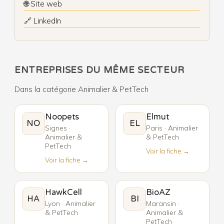
🌐 Site web
🔗 LinkedIn
ENTREPRISES DU MÊME SECTEUR
Dans la catégorie Animalier & PetTech
Noopets
Elmut
NO
EL
Signes ·
Paris · Animalier
Animalier &
& PetTech
PetTech
Voir la fiche →
Voir la fiche →
HawkCell
BioAZ
HA
BI
Lyon · Animalier
Maransin ·
& PetTech
Animalier &
PetTech