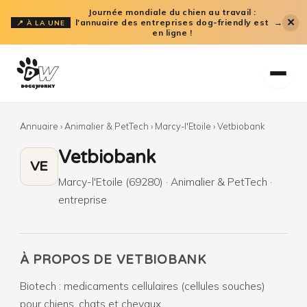
Aller
Journée mondiale du chien au travail :
✕
l'annuaire des entreprises dog-friendly est
→
📍 À LA UNE
au
en ligne !
contenu
Annuaire
›
Animalier & PetTech
›
Marcy-l'Etoile
›
Vetbiobank
Vetbiobank
VE
Marcy-l'Etoile (69280) · Animalier & PetTech ·
entreprise
À PROPOS DE VETBIOBANK
Biotech : medicaments cellulaires (cellules souches)
pour chiens, chats et chevaux.