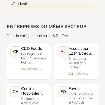
🔗 LinkedIn
ENTREPRISES DU MÊME SECTEUR
Dans la catégorie Animalier & PetTech
C&D Foods
Association
CF
AL
L214 Ethique
Boulogne-sur-
& Animaux
Mer · Animalier &
Strasbourg ·
PetTech
Animalier &
PetTech
Voir la fiche →
Voir la fiche →
Centre
Fovéa
CH
FO
Hospitalier
Saint-Gervais-la-
Vétérinaire
Foret · Animalier
Guyancourt ·
& PetTech
Hopia
Animalier &