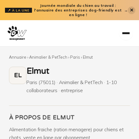
Aller
Journée mondiale du chien au travail :
✕
l'annuaire des entreprises dog-friendly est
→
📍 À LA UNE
au
en ligne !
contenu
Annuaire
›
Animalier & PetTech
›
Paris
›
Elmut
Elmut
EL
Paris (75011) · Animalier & PetTech · 1-10
collaborateurs · entreprise
À PROPOS DE ELMUT
Alimentation fraiche (ration menagere) pour chiens et
chats, vente en ligne par abonnement.