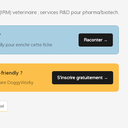
 (IRM) veterinaire ; services R&D pour pharma/biotech.
?
Raconter →
y pour enrichir cette fiche
friendly ?
S'inscrire gratuitement →
nuaire DoggyWorky
il