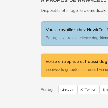
À PROPOS DE HAWKCELL
Dispositifs et imagerie biomedicale
Vous travaillez chez HawkCell 
Partagez votre expérience dog-friendl
Votre entreprise est aussi dog-
Inscrivez-la gratuitement dans l'An
Partager :
LinkedIn
X (Twitter)
Ema