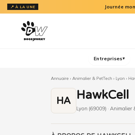
Aller
Journée mond
📍 À LA UNE
au
contenu
Entreprises
▾
Annuaire
›
Animalier & PetTech
›
Lyon
›
Ha
HawkCell
HA
Lyon (69009) · Animalier 