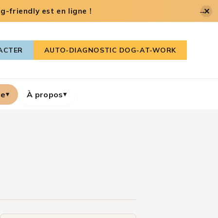
✕
-friendly est en ligne !
→
ACTER
AUTO-DIAGNOSTIC DOG-AT-WORK
re
À propos
▾
▾