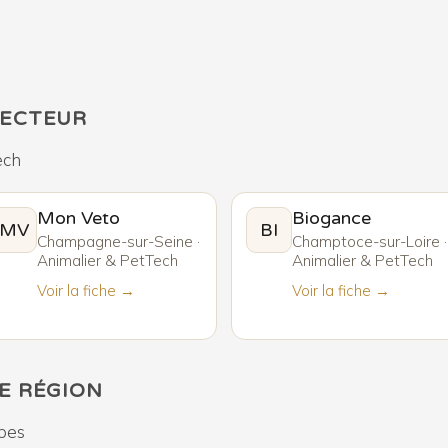
SECTEUR
ech
Mon Veto
Biogance
MV
BI
Champagne-sur-Seine ·
Champtoce-sur-Loire ·
Animalier & PetTech
Animalier & PetTech
Voir la fiche →
Voir la fiche →
E RÉGION
pes