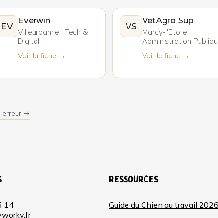
Everwin
VetAgro Sup
EV
VS
Villeurbanne · Tech &
Marcy-l'Etoile ·
Digital
Administration Publiq
Voir la fiche →
Voir la fiche →
 erreur →
s
Ressources
5 14
Guide du Chien au travail 202
worky.fr