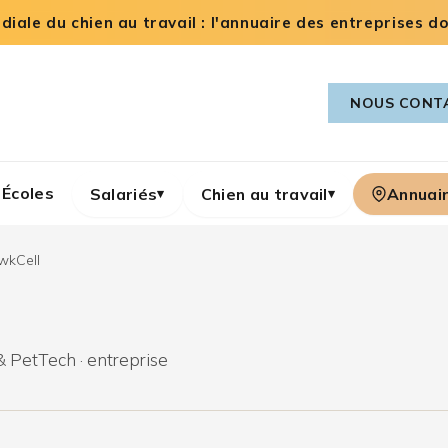
iale du chien au travail : l'annuaire des entreprises dog
NOUS CONT
Écoles
Salariés
Chien au travail
Annuai
▾
▾
wkCell
& PetTech · entreprise