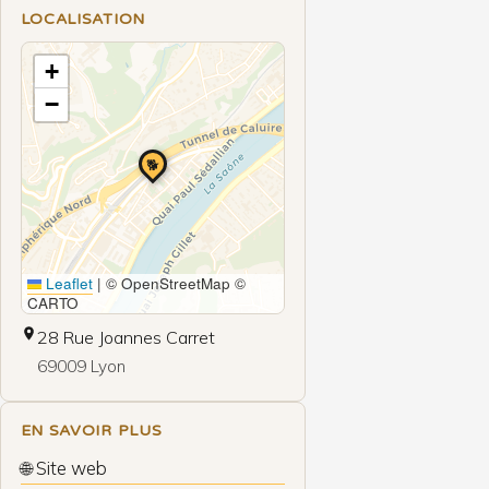
LOCALISATION
+
−
🐕
Leaflet
|
© OpenStreetMap ©
CARTO
28 Rue Joannes Carret
69009 Lyon
EN SAVOIR PLUS
🌐 Site web