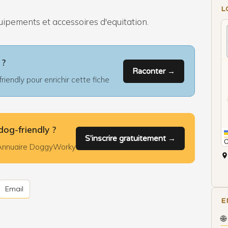
L
quipements et accessoires d'equitation.
 ?
Raconter →
iendly pour enrichir cette fiche
dog-friendly ?
S'inscrire gratuitement →
l'Annuaire DoggyWorky
Email
E
