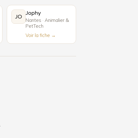
Jophy
JO
Nantes · Animalier &
PetTech
Voir la fiche →
6