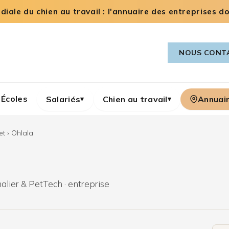
iale du chien au travail : l'annuaire des entreprises dog
NOUS CONT
Écoles
Salariés
Chien au travail
Annuai
▾
▾
et
›
Ohlala
alier & PetTech · entreprise