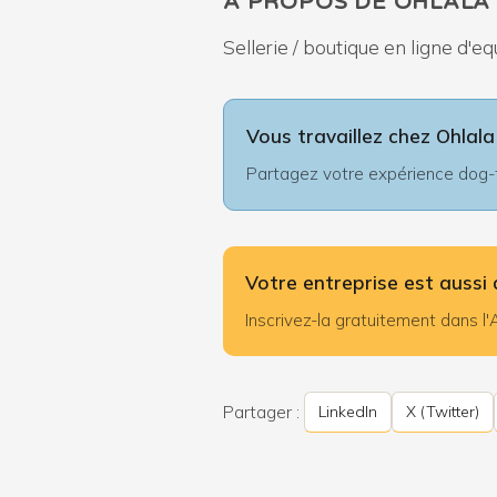
À PROPOS DE OHLALA
Sellerie / boutique en ligne d'e
Vous travaillez chez Ohlala
Partagez votre expérience dog-fr
Votre entreprise est aussi 
Inscrivez-la gratuitement dans 
Partager :
LinkedIn
X (Twitter)