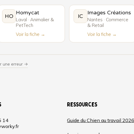
Homycat
Images Créations
HO
IC
Laval · Animalier &
Nantes · Commerce
PetTech
& Retail
Voir la fiche →
Voir la fiche →
r une erreur →
s
Ressources
5 14
Guide du Chien au travail 202
worky.fr