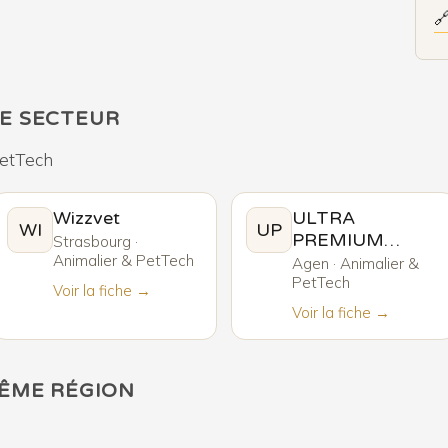

E SECTEUR
PetTech
Wizzvet
ULTRA
WI
UP
PREMIUM
Strasbourg ·
Animalier & PetTech
DIRECT
Agen · Animalier &
PetTech
Voir la fiche →
Voir la fiche →
MÊME RÉGION