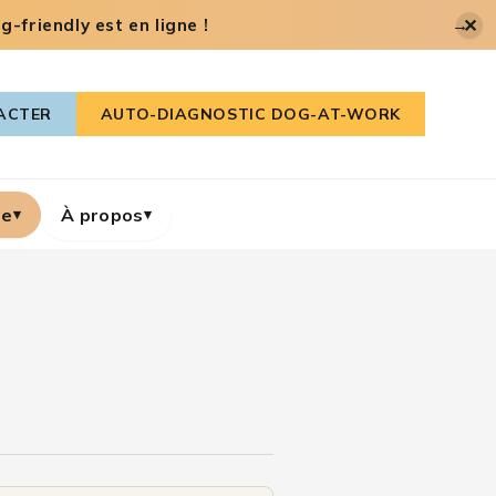
✕
-friendly est en ligne !
→
ACTER
AUTO-DIAGNOSTIC DOG-AT-WORK
re
À propos
▾
▾