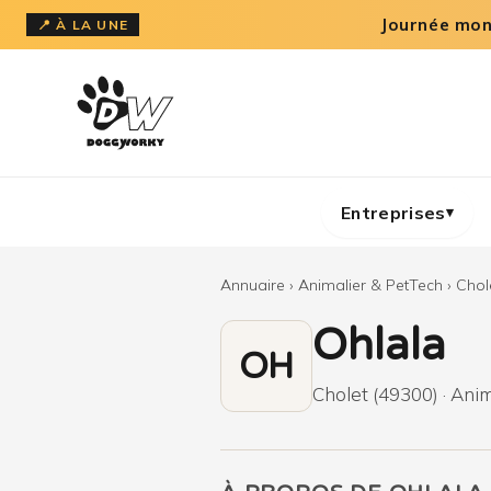
Aller
Journée mond
📍 À LA UNE
au
contenu
Entreprises
▾
Annuaire
›
Animalier & PetTech
›
Chol
Ohlala
OH
Cholet (49300) · Anim