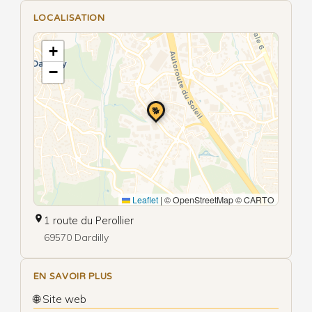
LOCALISATION
+
−
🐕
Leaflet
|
© OpenStreetMap © CARTO
1 route du Perollier
69570 Dardilly
EN SAVOIR PLUS
🌐 Site web