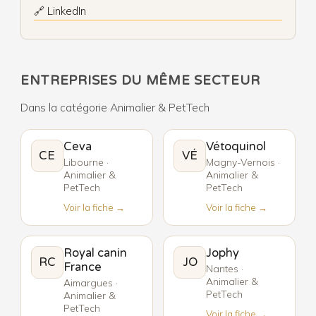
🔗 LinkedIn
ENTREPRISES DU MÊME SECTEUR
Dans la catégorie Animalier & PetTech
Ceva
Vétoquinol
CE
VÉ
Libourne ·
Magny-Vernois ·
Animalier &
Animalier &
PetTech
PetTech
Voir la fiche →
Voir la fiche →
Royal canin
Jophy
RC
JO
France
Nantes ·
Animalier &
Aimargues ·
PetTech
Animalier &
PetTech
Voir la fiche →