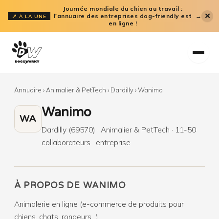
Aller
Journée mondiale du chien au travail :
✕
l'annuaire des entreprises dog-friendly est
→
📍 À LA UNE
au
en ligne !
contenu
Annuaire
›
Animalier & PetTech
›
Dardilly
›
Wanimo
Wanimo
WA
Dardilly (69570) · Animalier & PetTech · 11-50
collaborateurs · entreprise
À PROPOS DE WANIMO
Animalerie en ligne (e-commerce de produits pour
chiens, chats, rongeurs...).