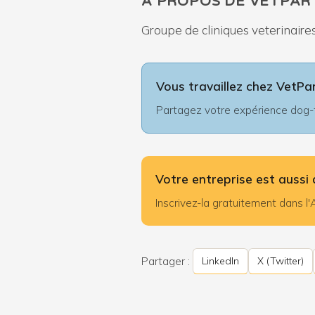
À PROPOS DE VETPAR
Groupe de cliniques veterinaires
Vous travaillez chez VetPa
Partagez votre expérience dog-fr
Votre entreprise est aussi 
Inscrivez-la gratuitement dans 
Partager :
LinkedIn
X (Twitter)