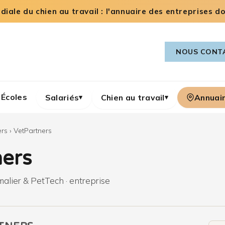
iale du chien au travail : l'annuaire des entreprises dog
NOUS CONT
Écoles
Salariés
Chien au travail
Annuai
▾
▾
rs
›
VetPartners
ners
malier & PetTech · entreprise