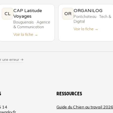
CAP Latitude
ORGANILOG
CL
OR
Voyages
Pontchateau · Tech &
Digital
Bouguenais · Agence
& Communication
Voir la fiche →
Voir la fiche →
r une erreur →
s
Ressources
5 14
Guide du Chien au travail 202
worky.fr