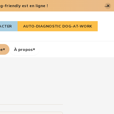
✕
-friendly est en ligne !
→
ACTER
AUTO-DIAGNOSTIC DOG-AT-WORK
re
À propos
▾
▾