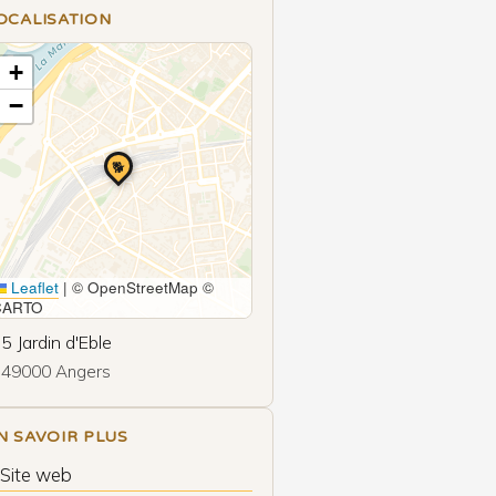
OCALISATION
+
−
🐕
Leaflet
|
© OpenStreetMap ©
CARTO
5 Jardin d'Eble
49000 Angers
N SAVOIR PLUS
 Site web