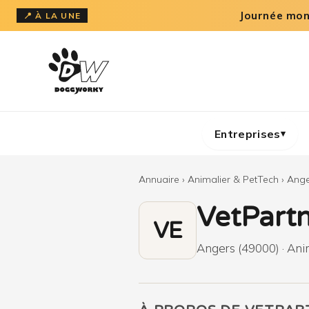
Aller
Journée mond
📍 À LA UNE
au
contenu
Entreprises
▾
Annuaire
›
Animalier & PetTech
›
Ange
VetPart
VE
Angers (49000) · Ani