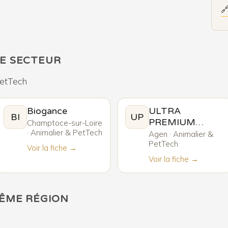

E SECTEUR
PetTech
Biogance
ULTRA
BI
UP
PREMIUM
Champtoce-sur-Loire
· Animalier & PetTech
DIRECT
Agen · Animalier &
PetTech
Voir la fiche →
Voir la fiche →
MÊME RÉGION