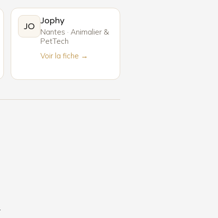
Jophy
JO
Nantes · Animalier &
PetTech
Voir la fiche →
6