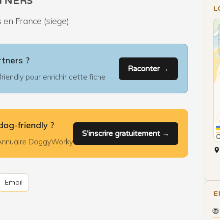
TNERS
L
 en France (siege).
rtners ?
Raconter →
iendly pour enrichir cette fiche
dog-friendly ?
S'inscrire gratuitement →
l'Annuaire DoggyWorky
Email
E
