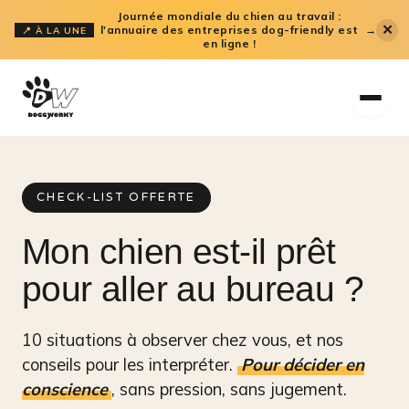
Aller
Journée mondiale du chien au travail :
✕
l'annuaire des entreprises dog-friendly est
→
📍 À LA UNE
au
en ligne !
contenu
CHECK-LIST OFFERTE
Mon chien est-il prêt
pour aller au bureau ?
10 situations à observer chez vous, et nos
conseils pour les interpréter.
Pour décider en
conscience
, sans pression, sans jugement.