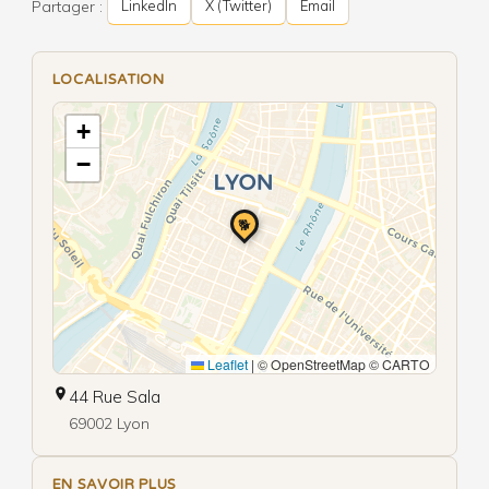
Partager :
LinkedIn
X (Twitter)
Email
LOCALISATION
+
−
🐕
Leaflet
|
© OpenStreetMap © CARTO
44 Rue Sala
69002 Lyon
EN SAVOIR PLUS