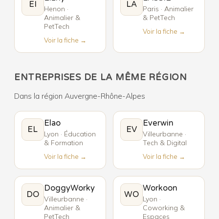
EI
LA
Henon ·
Paris · Animalier
Animalier &
& PetTech
PetTech
Voir la fiche →
Voir la fiche →
ENTREPRISES DE LA MÊME RÉGION
Dans la région Auvergne-Rhône-Alpes
Elao
Everwin
EL
EV
Lyon · Éducation
Villeurbanne ·
& Formation
Tech & Digital
Voir la fiche →
Voir la fiche →
DoggyWorky
Workoon
DO
WO
Villeurbanne ·
Lyon ·
Animalier &
Coworking &
PetTech
Espaces