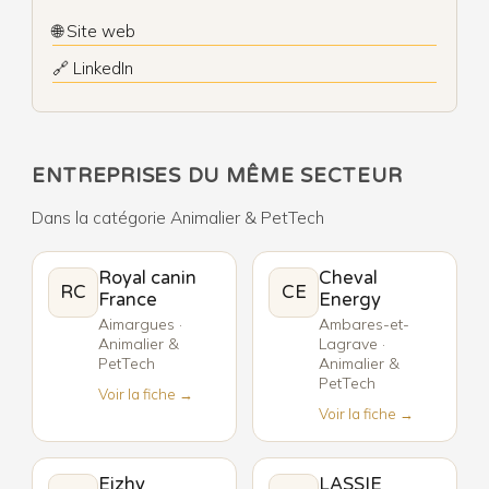
🌐 Site web
🔗 LinkedIn
ENTREPRISES DU MÊME SECTEUR
Dans la catégorie Animalier & PetTech
Royal canin
Cheval
RC
CE
France
Energy
Aimargues ·
Ambares-et-
Animalier &
Lagrave ·
PetTech
Animalier &
PetTech
Voir la fiche →
Voir la fiche →
Eizhy
LASSIE