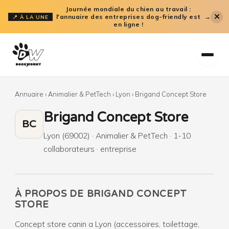
Aller
Journée mondiale du chien au travail :
✕
l'annuaire des entreprises dog-friendly est
→
📍 À LA UNE
au
en ligne !
contenu
Annuaire
›
Animalier & PetTech
›
Lyon
›
Brigand Concept Store
Brigand Concept Store
BC
Lyon (69002) · Animalier & PetTech · 1-10
collaborateurs · entreprise
À PROPOS DE BRIGAND CONCEPT
STORE
Concept store canin a Lyon (accessoires, toilettage,