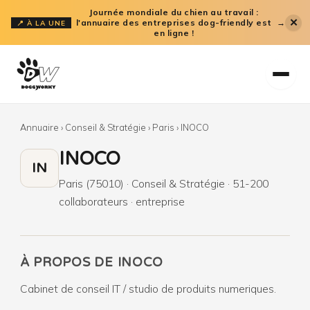
Aller
Journée mondiale du chien au travail :
✕
l'annuaire des entreprises dog-friendly est
→
📍 À LA UNE
au
en ligne !
contenu
Annuaire
›
Conseil & Stratégie
›
Paris
›
INOCO
INOCO
IN
Paris (75010) · Conseil & Stratégie · 51-200
collaborateurs · entreprise
À PROPOS DE INOCO
Cabinet de conseil IT / studio de produits numeriques.